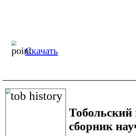
Скачать
Тобол
ьский 
сборник науч