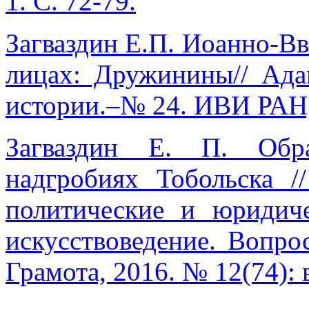
1. С. 72-79.
Загваздин Е.П. Иоанно-В
лицах: Дружинины// Ада
истории.–№ 24. ИВИ РАН, 
Загваздин Е. П. Обр
надгробиях Тобольска /
политические и юридиче
искусствоведение. Вопро
Грамота, 2016. № 12(74): в 