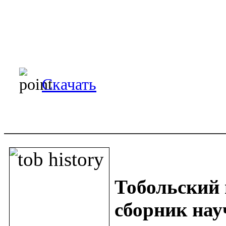
Скачать
Тобол
ьский 
сборник науч